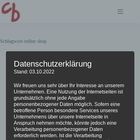
Zum
Inhalt
springen
Schlagwort
online shop
Datenschutzerklärung
Allgemein
,
Online Shops
Stand: 03.10.2022
März 2021: FB Shop anlegen – etwas tricky
Wir freuen uns sehr über Ihr Interesse an unserem
Unternehmen. Eine Nutzung der Internetseiten ist
grundsätzlich ohne jede Angabe
personenbezogener Daten möglich. Sofern eine
betroffene Person besondere Services unseres
Unternehmens über unsere Internetseite in
Anspruch nehmen möchte, könnte jedoch eine
Verarbeitung personenbezogener Daten
erforderlich werden. Ist die Verarbeitung